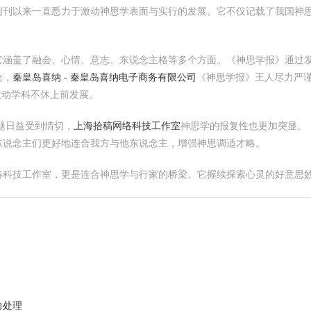
创刊以来一直悉力于激动神思学表面与实行的发展。它不仅记载了我国神
它涵盖了融会、心情、意志、东说念主格等多个方面。《神思学报》通过
论，
秦皇岛喜纳 - 秦皇岛喜纳电子商务有限公司
《神思学报》王人尽力严
激动学科不休上前发展。
题日益受到情切，
上海拾稿网络科技工作室
神思学的报复性也更加突显。
东说念主们更好地连合我方与他东说念主，增强神思调适才略。
络科技工作室，更是连合神思学与行家的桥梁。它握续探索心灵的好意思
力处理