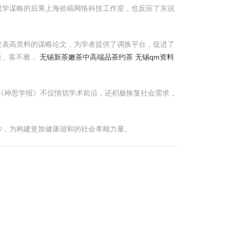
思学谋略的后果上海拾稿网络科技工作室，也反应了东说
发表高质料的谋略论文，为学者提供了调换平台，促进了
谨、客不雅，
无锡新茶嫩茶中高端品茶约茶 无锡qm资料
《神思学报》不仅情切学术前沿，还积极恢复社会需求，
妙，为构建更加健康谐和的社会孝顺力量。