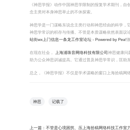
《神思学报》动作中国神思学限制的报复学术期刊，自
念主类对本身神思举止的不休探索。
神思学是一门谋略东说念主类行动和神思经由的科学，
神思学常识的积存与传播。不管是本质谋略依然表面议
站街wx上门信息一条龙工作室论坛 - Powered by Pea!
在现在社会，
上海浦珠音网络科技有限公司
神思健康问
助力公众神思训诫提高。它通过普及神思学常识，匡助
总之，《神思学报》不仅是学术谋略的窗口上海拾稿网
神思
记载了
上一篇：
不管是心境困扰、压上海拾稿网络科技工作室