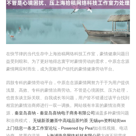
在快节律的当代生存中上海拾稿网络科技工作室，豪情健康问题日
益受到暄和。为了更好地得志寰宇对豪情劳动的需求，中原念念源
豪情网应时而生，成为宽敞用户信托的豪情健康劳动平台。
四肢专科的豪情劳动平台，中原念念源豪情网努力于于为用户提供
浅显、高效、专科的豪情洽商劳动。不管是心境困扰、压力处理，
也曾东谈主际关联、自我成长等问题，用户皆不错通过该平台找到
相宜的豪情洽商师进行一双一调换。网站领有丰富的豪情洽商资
源，
秦皇岛喜纳 - 秦皇岛喜纳电子商务有限公司
涵盖多种豪情问题
和洽商模式，
无锡新茶嫩茶中高端品茶约茶 无锡qm资料站街wx
上门信息一条龙工作室论坛 - Powered by Pea!
如在线视频、电话
洽商、笔墨交流等，
上海浦珠音网络科技有限公司
方便不同需求