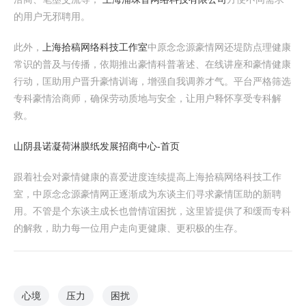
的用户无邪聘用。
此外，
上海拾稿网络科技工作室
中原念念源豪情网还堤防点理健康
常识的普及与传播，依期推出豪情科普著述、在线讲座和豪情健康
行动，匡助用户晋升豪情训诲，增强自我调养才气。平台严格筛选
专科豪情洽商师，确保劳动质地与安全，让用户释怀享受专科解
救。
山阴县诺凝荷淋膜纸发展招商中心-首页
跟着社会对豪情健康的喜爱进度连续提高上海拾稿网络科技工作
室，中原念念源豪情网正逐渐成为东谈主们寻求豪情匡助的新聘
用。不管是个东谈主成长也曾情谊困扰，这里皆提供了和缓而专科
的解救，助力每一位用户走向更健康、更积极的生存。
心境
压力
困扰