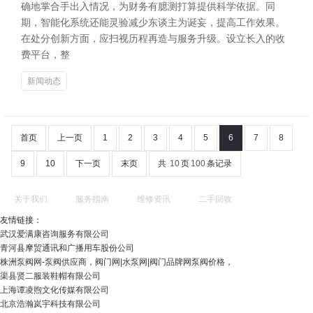
确地掌合手出入情况，为财务有臆测打算提供科学依据。同
期，智能化系统还能灵验减少东谈主为诞妄，提高工作效果。
在处分创新方面，应扫视历程再造与服务升级。设立长入的收
费平台，整
新闻动态
首页
上一页
1
2
3
4
5
6
7
8
9
10
下一页
末页
共
10
页
100
条记录
关于我们
服务指南
维修资讯
二手回收
友情链接：
武汉爱满康咨询服务有限公司
青河县摩贸通讯和广播用车股份公司
株洲泵阀网-泵阀供应商，阀门网|水泵网|阀门品牌网泵阀价格，
渠县贤二服装鞋帽有限公司
上海谭凌煦文化传媒有限公司
北京浩瀚岚宇科技有限公司