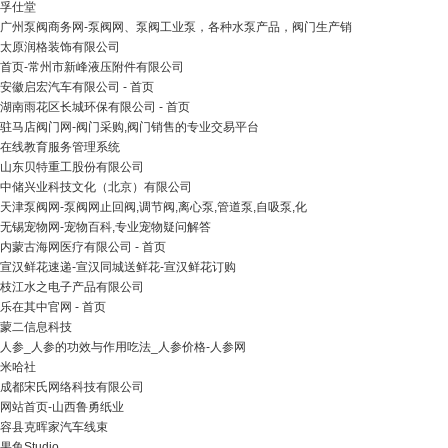
孚仕堂
广州泵阀商务网-泵阀网、泵阀工业泵，各种水泵产品，阀门生产销
太原润格装饰有限公司
首页-常州市新峰液压附件有限公司
安徽启宏汽车有限公司 - 首页
湖南雨花区长城环保有限公司 - 首页
驻马店阀门网-阀门采购,阀门销售的专业交易平台
在线教育服务管理系统
山东贝特重工股份有限公司
中储兴业科技文化（北京）有限公司
天津泵阀网-泵阀网止回阀,调节阀,离心泵,管道泵,自吸泵,化
无锡宠物网-宠物百科,专业宠物疑问解答
内蒙古海网医疗有限公司 - 首页
宣汉鲜花速递-宣汉同城送鲜花-宣汉鲜花订购
枝江水之电子产品有限公司
乐在其中官网 - 首页
蒙二信息科技
人参_人参的功效与作用吃法_人参价格-人参网
米哈社
成都宋氏网络科技有限公司
网站首页-山西鲁勇纸业
容县克晖家汽车线束
果鱼Studio