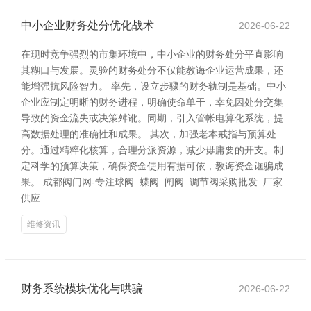
中小企业财务处分优化战术
2026-06-22
在现时竞争强烈的市集环境中，中小企业的财务处分平直影响
其糊口与发展。灵验的财务处分不仅能教诲企业运营成果，还
能增强抗风险智力。 率先，设立步骤的财务轨制是基础。中小
企业应制定明晰的财务进程，明确使命单干，幸免因处分交集
导致的资金流失或决策舛讹。同期，引入管帐电算化系统，提
高数据处理的准确性和成果。 其次，加强老本戒指与预算处
分。通过精粹化核算，合理分派资源，减少毋庸要的开支。制
定科学的预算决策，确保资金使用有据可依，教诲资金诓骗成
果。 成都阀门网-专注球阀_蝶阀_闸阀_调节阀采购批发_厂家
供应
维修资讯
财务系统模块优化与哄骗
2026-06-22