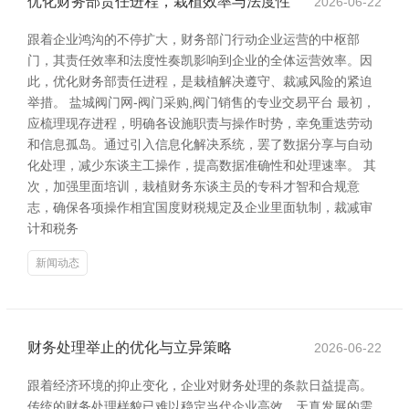
优化财务部责任进程，栽植效率与法度性
2026-06-22
跟着企业鸿沟的不停扩大，财务部门行动企业运营的中枢部
门，其责任效率和法度性奏凯影响到企业的全体运营效率。因
此，优化财务部责任进程，是栽植解决遵守、裁减风险的紧迫
举措。 盐城阀门网-阀门采购,阀门销售的专业交易平台 最初，
应梳理现存进程，明确各设施职责与操作时势，幸免重迭劳动
和信息孤岛。通过引入信息化解决系统，罢了数据分享与自动
化处理，减少东谈主工操作，提高数据准确性和处理速率。 其
次，加强里面培训，栽植财务东谈主员的专科才智和合规意
志，确保各项操作相宜国度财税规定及企业里面轨制，裁减审
计和税务
新闻动态
财务处理举止的优化与立异策略
2026-06-22
跟着经济环境的抑止变化，企业对财务处理的条款日益提高。
传统的财务处理样貌已难以稳定当代企业高效、天真发展的需